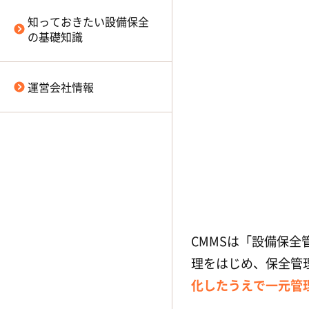
COMPASS（日揮ホールディン
帳票達人（ベルテクス株式会
設備保全におけるIoT
グス株式会社）
知っておきたい設備保全
社）
の基礎知識
設備保全におけるAI導入
e-MAINS
（JFEプラントエンジ
ラピルスDX（株式会社ライカシ
株式会社）
設備保全のドカ停・チョコ停
ャトル）
eMaint
（プルーフテクニック株
運営会社情報
式会社）
EMLink（株式会社設備保全総合
研究所）
EQSURV Manager
（東芝システ
ムテクノロジー株式会社）
Facility Producer
（東芝三菱電
機産業システム株式会社）
FLiPS
（株式会社ウェーブフロン
CMMSは「設備保
ト）
理をはじめ、保全管
Genesys
（株式会社ファクタ
化したうえで一元管
ー）