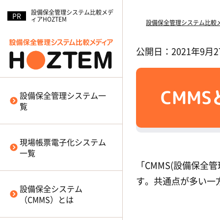
設備保全管理システム比較メデ
ィアHOZTEM
MONiPLAT（モニプラット）
帳票DXモバイルエントリー（株
CMMSとEAMの違いとは
品質管理のポイント
設備保全管理システム比較メ
（株式会社バルカー）
式会社オプロ）
設備保全管理システムにおける
設備保全システムで注目されて
公開日：
2021年9月
Business b-ridge
XC-Gate（エレコム株式会社）
クラウドとオンプレミスの違い
るDXとは？
（ビジネスエ
ンジニアリング株式会社）
JoyCoMES Re
設備保全システムにおけるペー
（JTエンジニアリ
eServ
ング株式会社）
パーレス化のメリット
（横河電機株式会社）
CMM
設備保全管理システム一
MMsystem
カミナシ（株式会社カミナシ）
予知保全とは
（テービーテック株
覧
式会社）
SPALO（株式会社MJS Finance
予防保全とは
MENTENA（メンテナ）
& Technology）
（八千
事後保全とは
代エンジニヤリング株式会社）
iReporter（株式会社シムトップ
現場帳票電子化システム
設備保全におけるExcelでの台帳
ミロクルカルテ
ス）
一覧
管理
「CMMS(設備保全
FMMS
RAKU-PAD（mcframe）
（藤田ソリューションパ
設備点検におけるタブレット利
ートナーズ株式会社）
す。共通点が多い一
Smart Factory コンシェルジュ
用
設備保全システム
AMISYS:アミシス
（MECテクノ
FiBridgeII（JFEシステムズ株式
保守部品の在庫管理
（CMMS）とは
株式会社）
会社）
設備保全計画の考え方と自動化