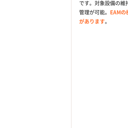
Qosmos
（BPM株式会社）
です。対象設備の維
SMART TPM
（株式会社テクニカ
管理が可能。
EAM
ルイン長野）
があります
。
SmartFAM
（株式会社日立産業
制御ソリューションズ）
SmartGENBA（株式会社アイソ
ルート）
SpaceFinder（ダイキン工業株
式会社）
SUKKHA（BPM株式会社）
TM.WORKS
TMQシリーズ
（旭化成エンジニ
アリング株式会社）
UNIVEAM Ver 3.0
（日鉄テックス
エンジ株式会社）
究極の保全
（株式会社キューキ