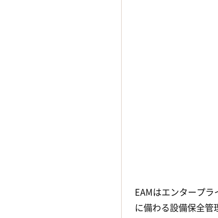
GrowOneメンテナンス
（株式会
社ニッセイコム）
IBM Maximo
（IBM&JFEグルー
プ株式会社エクサ）
Maintenance Station
（富士電
機株式会社）
MQUS設備保全管理システム
（Cysolution）
Plant Meister
（株式会社ジェリ
コネットワーク）
PLANTAXIS
（味の素エンジニア
リング）
PLANTIA
（富士通株式会社）
Power Plant Manager
（株式会
EAMはエンタープ
社コンサルタントオフィスヴォ
ルト）
に備わる設備保全管