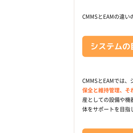
エンジニアリング）
設備保全管理支援システム
（株
CMMSとEAMの違
式会社コベルコE&M）
設備保全管理支援システム
（株
式会社神鋼エンジニアリング&
メンテナンス）
システムの
設備保全管理システム
（株式会
社システムプラネット）
設備保全管理システム
（株式会
社トーヤマデータセンター）
CMMSとEAMでは
設備保全管理システム
（株式会
保全と維持管理、そ
社トヤマデータセンター）
産としての設備や機
設備保全システム(株式会社サニ
体をサポートを目指
ー技研）
保全管理システム（協立電機）